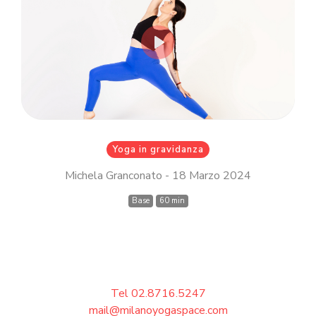
Inserisci il tuo indirizzo email MindBody
(quello che utilizzi per acquistare e
prenotare le lezioni su
milanoyogaspace.com)
Play
Accedi
Yoga in gravidanza
Michela Granconato - 18 Marzo 2024
Base
60 min
Tel 02.8716.5247
mail@milanoyogaspace.com