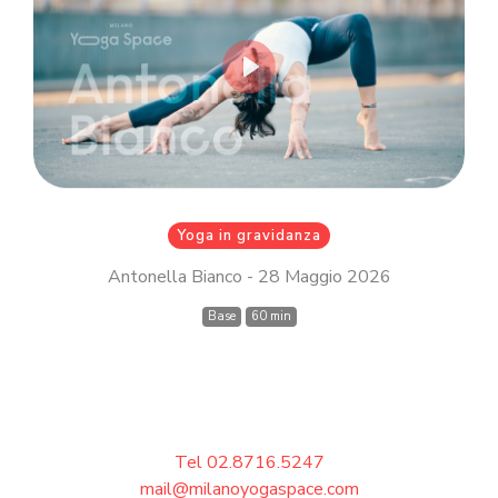
Inserisci il tuo indirizzo email MindBody
(quello che utilizzi per acquistare e
prenotare le lezioni su
milanoyogaspace.com)
Play
Accedi
Yoga in gravidanza
Antonella Bianco - 28 Maggio 2026
Base
60 min
Tel 02.8716.5247
mail@milanoyogaspace.com