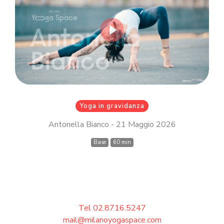
Inserisci il tuo indirizzo email MindBody
(quello che utilizzi per acquistare e
prenotare le lezioni su
milanoyogaspace.com)
Play
Accedi
Yoga in gravidanza
Antonella Bianco - 21 Maggio 2026
Base
60 min
Tel 02.8716.5247
mail@milanoyogaspace.com