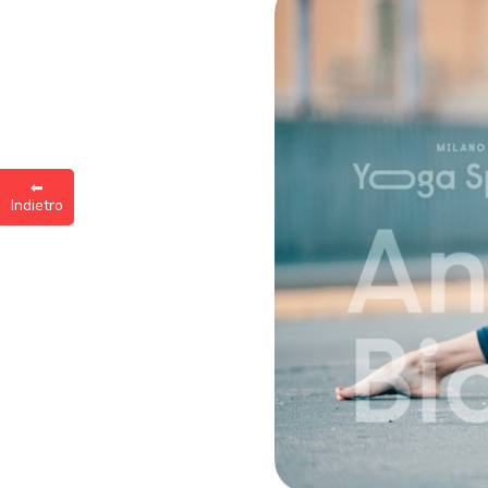
Inse
a
⬅︎
Indietro