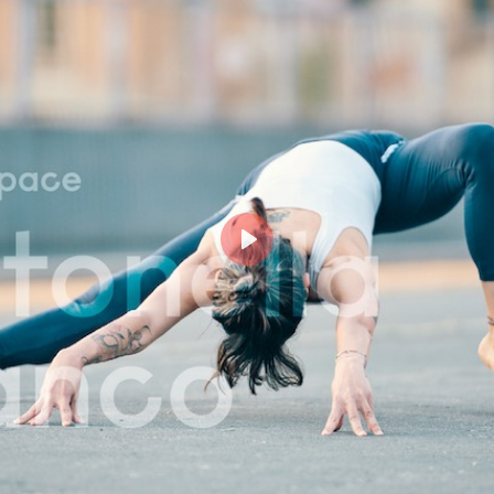
Login
risci il tuo indirizzo email MindBody (quello che utilizz
cquistare e prenotare le lezioni su milanoyogaspace.co
Play
Accedi