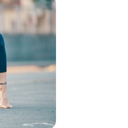
i per
m)