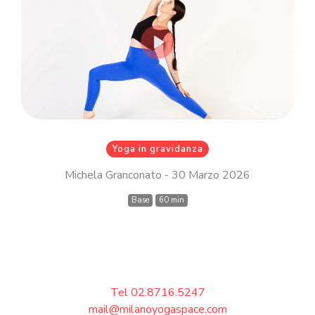
Inserisci il tuo indirizzo email MindBody
(quello che utilizzi per acquistare e
prenotare le lezioni su
milanoyogaspace.com)
Play
Accedi
Yoga in gravidanza
Michela Granconato - 30 Marzo 2026
Base
60 min
Tel 02.8716.5247
mail@milanoyogaspace.com