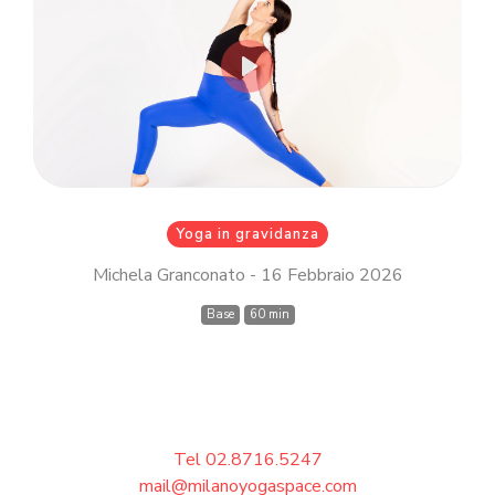
Inserisci il tuo indirizzo email MindBody
(quello che utilizzi per acquistare e
prenotare le lezioni su
milanoyogaspace.com)
Play
Accedi
Yoga in gravidanza
Michela Granconato - 16 Febbraio 2026
Base
60 min
Tel 02.8716.5247
mail@milanoyogaspace.com