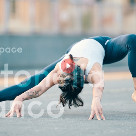
Login
risci il tuo indirizzo email MindBody (quello che utilizz
cquistare e prenotare le lezioni su milanoyogaspace.co
Play
Accedi