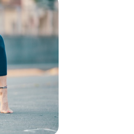
i per
m)