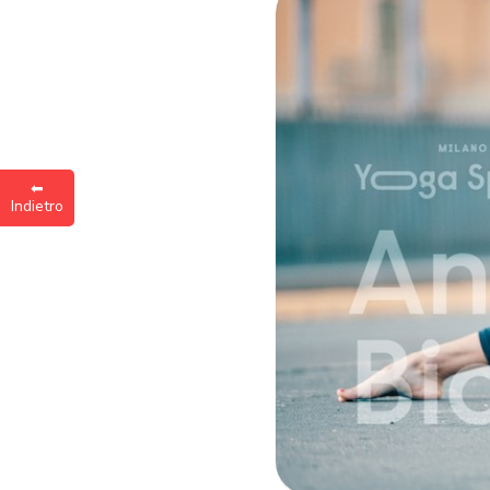
Inse
a
⬅︎
Indietro