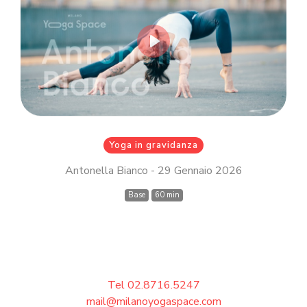
Inserisci il tuo indirizzo email MindBody
(quello che utilizzi per acquistare e
prenotare le lezioni su
milanoyogaspace.com)
Play
Accedi
Yoga in gravidanza
Antonella Bianco - 29 Gennaio 2026
Base
60 min
Tel 02.8716.5247
mail@milanoyogaspace.com