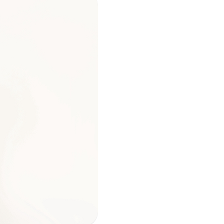
i per
m)