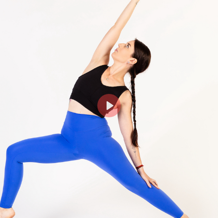
Login
risci il tuo indirizzo email MindBody (quello che utilizz
cquistare e prenotare le lezioni su milanoyogaspace.co
Play
Accedi