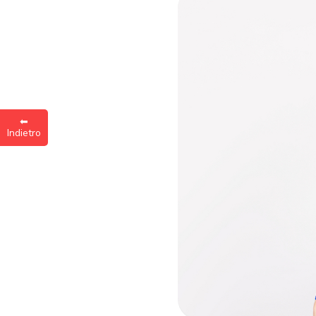
Inse
a
⬅︎
Indietro