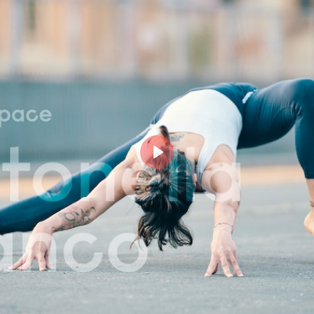
Login
risci il tuo indirizzo email MindBody (quello che utilizz
cquistare e prenotare le lezioni su milanoyogaspace.co
Play
Accedi