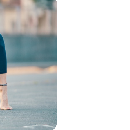
i per
m)