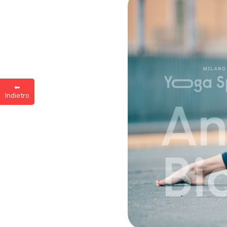
Inse
a
⬅︎
Indietro