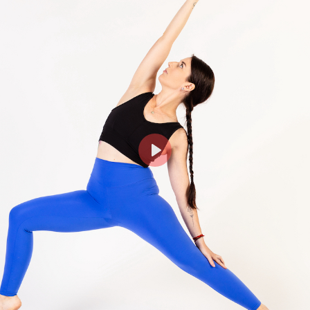
Login
risci il tuo indirizzo email MindBody (quello che utilizz
cquistare e prenotare le lezioni su milanoyogaspace.co
Play
Accedi