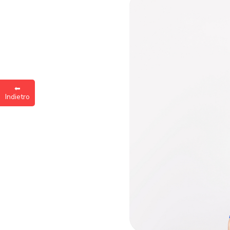
Inse
a
⬅︎
Indietro