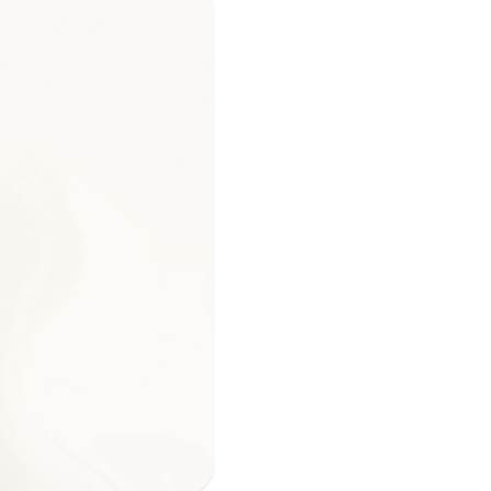
i per
m)