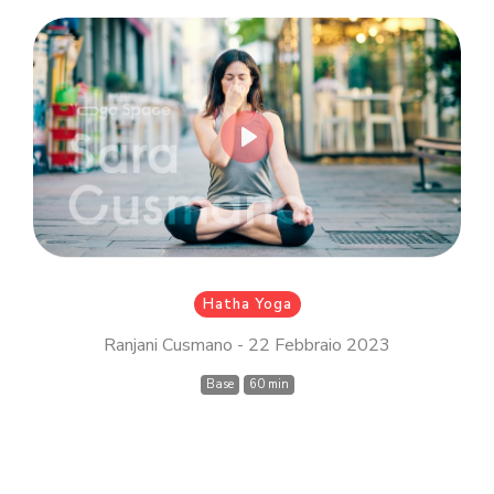
Inserisci il tuo indirizzo email MindBody
(quello che utilizzi per acquistare e
prenotare le lezioni su
milanoyogaspace.com)
Play
Accedi
Hatha Yoga
Ranjani Cusmano - 22 Febbraio 2023
Base
60 min