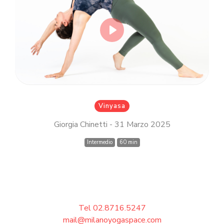
Inserisci il tuo indirizzo email MindBody
(quello che utilizzi per acquistare e
prenotare le lezioni su
milanoyogaspace.com)
Play
Accedi
Vinyasa
Giorgia Chinetti - 31 Marzo 2025
Intermedio
60 min
Tel 02.8716.5247
mail@milanoyogaspace.com