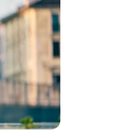
i per
m)