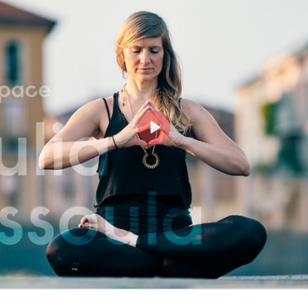
Login
risci il tuo indirizzo email MindBody (quello che utilizz
cquistare e prenotare le lezioni su milanoyogaspace.co
Play
Accedi