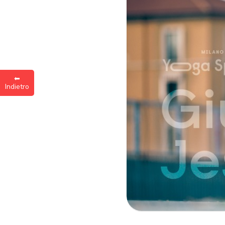
Inse
a
⬅︎
Indietro