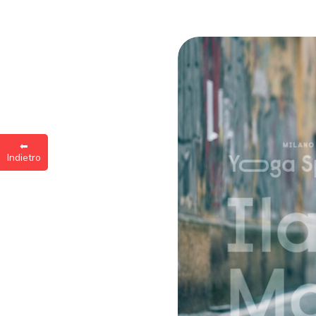
Inse
a
⬅︎
Indietro