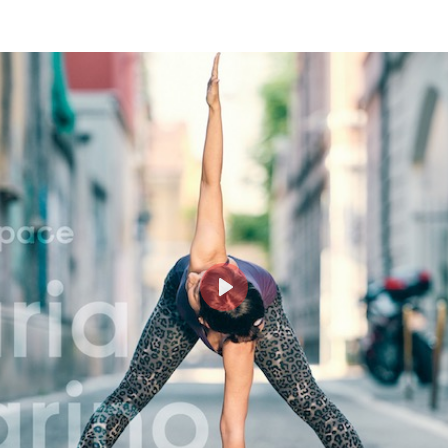
Login
risci il tuo indirizzo email MindBody (quello che utilizz
cquistare e prenotare le lezioni su milanoyogaspace.co
Play
Accedi