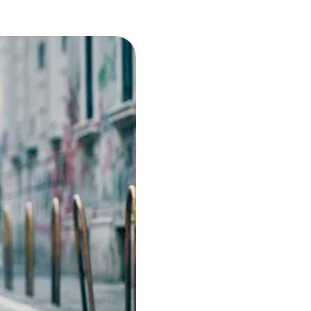
i per
m)