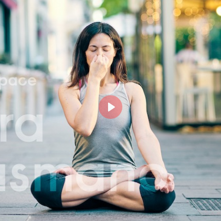
Login
risci il tuo indirizzo email MindBody (quello che utilizz
cquistare e prenotare le lezioni su milanoyogaspace.co
Play
Accedi