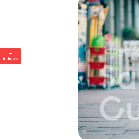
Inse
a
⬅︎
Indietro