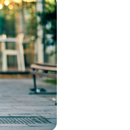
i per
m)