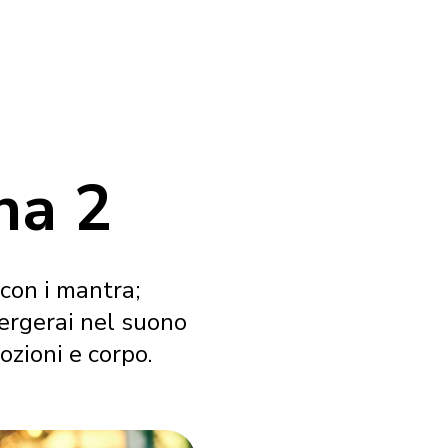
na 2
 con i mantra;
mergerai nel suono
zioni e corpo.