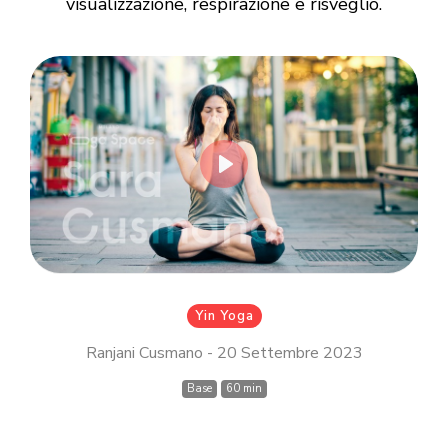
Login
visualizzazione, respirazione e risveglio.
Inserisci il tuo indirizzo email MindBody
(quello che utilizzi per acquistare e
prenotare le lezioni su
milanoyogaspace.com)
Play
Accedi
Yin Yoga
Ranjani Cusmano - 20 Settembre 2023
Base
60 min