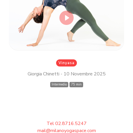
Inserisci il tuo indirizzo email MindBody
(quello che utilizzi per acquistare e
prenotare le lezioni su
milanoyogaspace.com)
Play
Accedi
Vinyasa
Giorgia Chinetti - 10 Novembre 2025
Intermedio
75 min
Tel 02.8716.5247
mail@milanoyogaspace.com