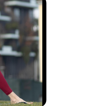
i per
m)