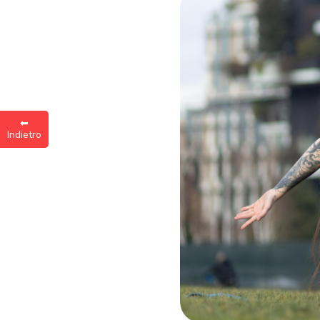
Inse
a
⬅︎
Indietro