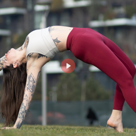
Login
risci il tuo indirizzo email MindBody (quello che utilizz
cquistare e prenotare le lezioni su milanoyogaspace.co
Play
Accedi